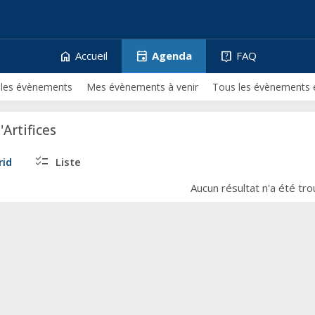
home
event
live_help
Accueil
Agenda
FAQ
 les évènements
Mes évènements à venir
Tous les évènements 
'Artifices
checklist
rid
Liste
Aucun résultat n'a été tr